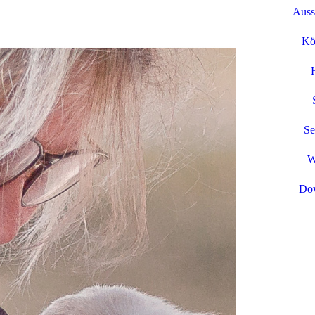
Auss
Kö
Se
W
Do