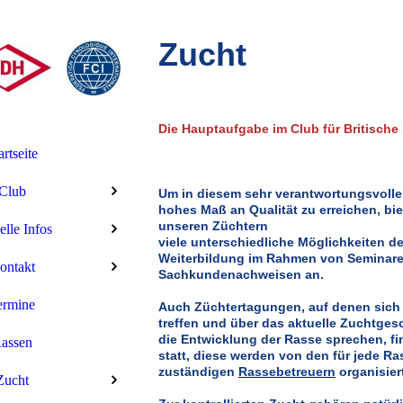
Zucht
Die Hauptaufgabe im Club für Britische
artseite
Club
Um in diesem sehr verantwortungsvolle
hohes Maß an Qualität zu erreichen, bie
unseren Züchtern
elle Infos
viele unterschiedliche Möglichkeiten d
Weiterbildung im Rahmen von Seminare
ontakt
Sachkundenachweisen an.
ermine
Auch Züchtertagungen, auf denen sich 
treffen und über das aktuelle Zuchtge
die Entwicklung
der Rasse sprechen, fi
assen
statt, diese werden von den für jede Ra
zuständigen
R
assebetreuern
organisier
Zucht