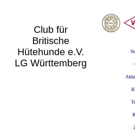
Club für
Britische
Hütehunde e.V.
St
LG Württemberg
Aktu
K
T
R