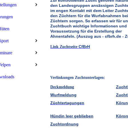
Zur kontrollierten Zucht gehören natürl
tellungen
den Landesgruppen ansässigen Zuchtw
im engen Kontakt
mit dem Leiter Zuch
den Züchtern für die Wurfabnahmen be
rungen
Züchtern sorgen.
So erfassen wir für u
Zuchtbuch wichtige Informationen und 
Hüten
Voraussetzung für die Erstellung der
Ahnentafeln.
(Auszug aus - cfbrh.de - Z
Sport
CfBrH
Link Zuchtseite
minare
elpen
wnloads
Verlinkungen Zuchtunterlagen:
Zucht
Deckmeldung
Wurfmeldung
Zucht
Züchtertagungen
Körun
Hündin leer geblieben
Köror
Zuchtordnung