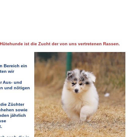
 Hütehunde ist die Zucht der von uns vertretenen Rassen.
n Bereich ein
ten wir
er Aus- und
n und nötigen
die Züchter
schehen sowie
nden jährlich
sse
t.