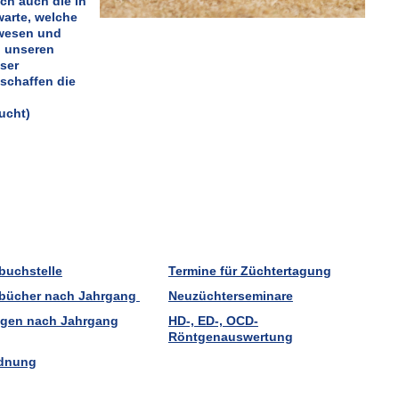
ich auch die in
arte, welche
twesen und
i unseren
nser
schaffen die
ucht)
buchstelle
Termine für Züchtertagung
bücher nach Jahrgang
Neuzüchterseminare
gen nach Jahrgang
HD-, ED-, OCD-
Röntgenauswertung
dnung